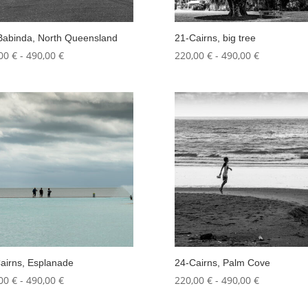
Babinda, North Queensland
21-Cairns, big tree
Fascia
Fascia
,00
€
-
490,00
€
220,00
€
-
490,00
€
di
di
prezzo:
prezzo:
da
da
220,00 €
220,00 €
a
a
490,00 €
490,00 €
airns, Esplanade
24-Cairns, Palm Cove
Fascia
Fascia
,00
€
-
490,00
€
220,00
€
-
490,00
€
di
di