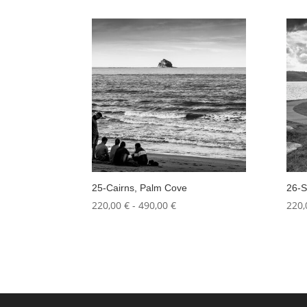
prezzo:
da
220,00 €
a
490,00 €
25-Cairns, Palm Cove
26-S
Fascia
220,00
€
-
490,00
€
220
di
prezzo:
da
220,00 €
a
490,00 €