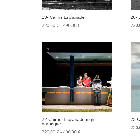
19- Cairns,Esplanade
20- 
Fascia
220,00
€
-
490,00
€
220
di
prezzo:
da
220,00 €
a
490,00 €
22-Cairns, Esplanade night
23-C
barbeque
220
Fascia
220,00
€
-
490,00
€
di