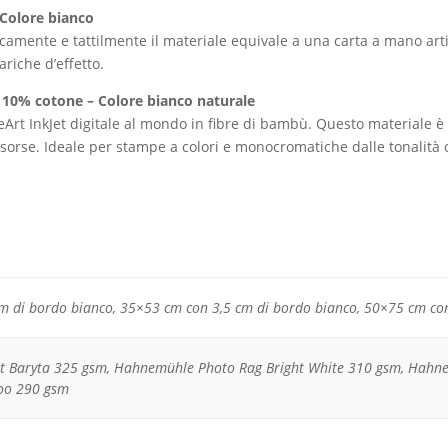
 Colore bianco
icamente e tattilmente il materiale equivale a una carta a mano arti
ariche d’effetto.
10% cotone – Colore bianco naturale
t InkJet digitale al mondo in fibre di bambù. Questo materiale è s
isorse. Ideale per stampe a colori e monocromatiche dalle tonalità
m di bordo bianco, 35×53 cm con 3,5 cm di bordo bianco, 50×75 cm con
 Baryta 325 gsm, Hahnemühle Photo Rag Bright White 310 gsm, Hahne
o 290 gsm