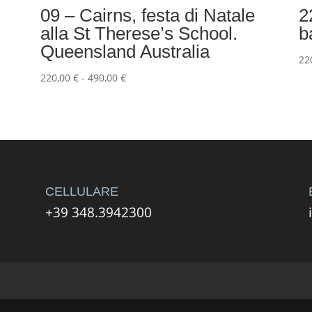
09 – Cairns, festa di Natale
2
alla St Therese’s School.
b
Queensland Australia
22
Fascia
220,00
€
-
490,00
€
di
prezzo:
da
220,00 €
a
490,00 €
CELLULARE
+39 348.3942300