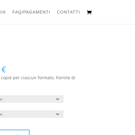
IA
FAQ/PAGAMENTI
CONTATTI
Fascia
0
€
di
 copie per ciascun formato. Fornite di
prezzo:
da
220,00 €
a
490,00 €