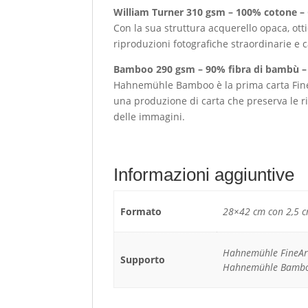
William Turner 310 gsm – 100% cotone –
Con la sua struttura acquerello opaca, ott
riproduzioni fotografiche straordinarie e c
Bamboo 290 gsm – 90% fibra di bambù – 
Hahnemühle Bamboo è la prima carta FineAr
una produzione di carta che preserva le r
delle immagini.
Informazioni aggiuntive
Formato
28×42 cm con 2,5 c
Hahnemühle FineArt
Supporto
Hahnemühle Bambo