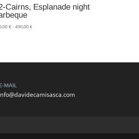
2-Cairns, Esplanade night
arbeque
Fascia
0,00
€
-
490,00
€
di
prezzo:
da
220,00 €
a
490,00 €
E-MAIL
info@davidecamisasca.com