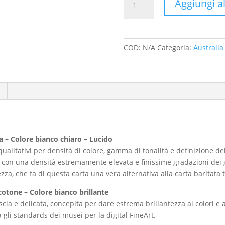
Aggiungi al
Tablelands
quantità
COD:
N/A
Categoria:
Australia
a – Colore bianco chiaro – Lucido
ri qualitativi per densità di colore, gamma di tonalità e definizione 
 con una densità estremamente elevata e finissime gradazioni dei gr
zza, che fa di questa carta una vera alternativa alla carta baritata 
otone – Colore bianco brillante
liscia e delicata, concepita per dare estrema brillantezza ai colori
a gli standards dei musei per la digital FineArt.