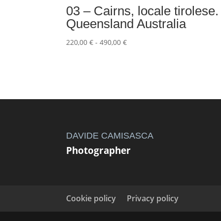
03 – Cairns, locale tirolese.
Queensland Australia
Fascia
220,00
€
-
490,00
€
di
prezzo:
da
220,00 €
a
490,00 €
DAVIDE CAMISASCA
Photographer
Cookie policy
Privacy policy