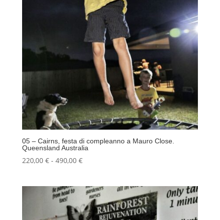
05 – Cairns, festa di compleanno a Mauro Close.
Queensland Australia
Fascia
220,00
€
-
490,00
€
di
prezzo:
da
220,00 €
a