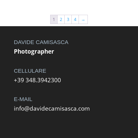
di
prezzo:
da
1
2
3
4
→
220,00 €
a
490,00 €
DAVIDE CAMISASCA
Photographer
CELLULARE
+39 348.3942300
E-MAIL
info@davidecamisasca.com