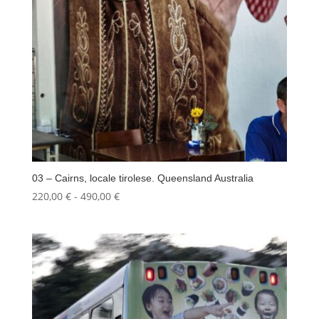
03 – Cairns, locale tirolese. Queensland Australia
Fascia
220,00
€
-
490,00
€
di
prezzo:
da
220,00 €
a
490,00 €