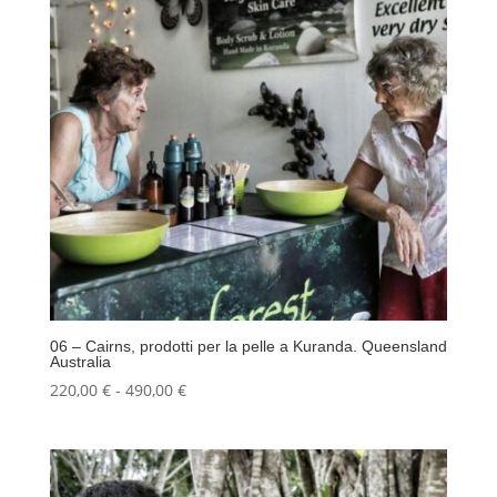
490,00 €
06 – Cairns, prodotti per la pelle a Kuranda. Queensland
Australia
Fascia
220,00
€
-
490,00
€
di
prezzo:
da
220,00 €