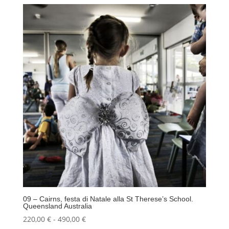
prezzo:
da
220,00 €
a
490,00 €
09 – Cairns, festa di Natale alla St Therese’s School.
Queensland Australia
Fascia
220,00
€
-
490,00
€