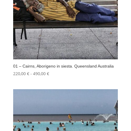
01 – Cairns, Aborigeno in siesta. Queensland Australia
Fascia
220,00
€
-
490,00
€
di
prezzo:
da
220,00 €
a
490,00 €