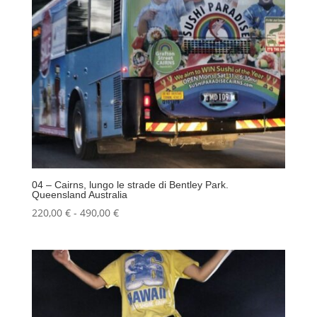
04 – Cairns, lungo le strade di Bentley Park.
Queensland Australia
Fascia
220,00
€
-
490,00
€
di
prezzo:
da
220,00 €
a
490,00 €