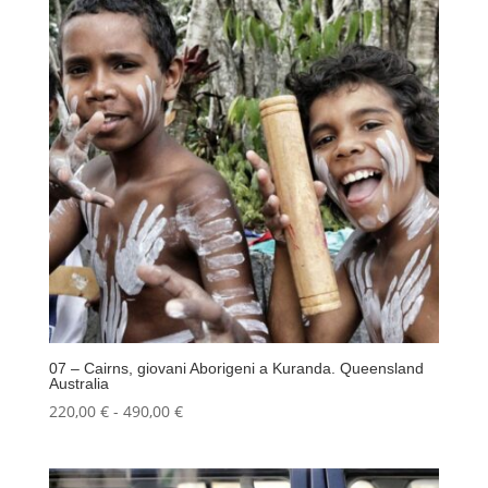
a
490,00 €
07 – Cairns, giovani Aborigeni a Kuranda. Queensland
Australia
Fascia
220,00
€
-
490,00
€
di
prezzo:
da