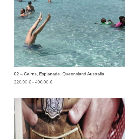
02 – Cairns, Esplanade. Queensland Australia
Fascia
220,00
€
-
490,00
€
di
prezzo:
da
220,00 €
a
490,00 €