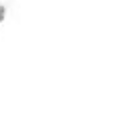
Terminal 1 dell'Aeroporto di Milano
Malpensa, all'interno dello spazio
artistico The Cube. In collaborazione
con SEA Aeroporti, l'Associazione
Forte di Bard presenta il nuovo...