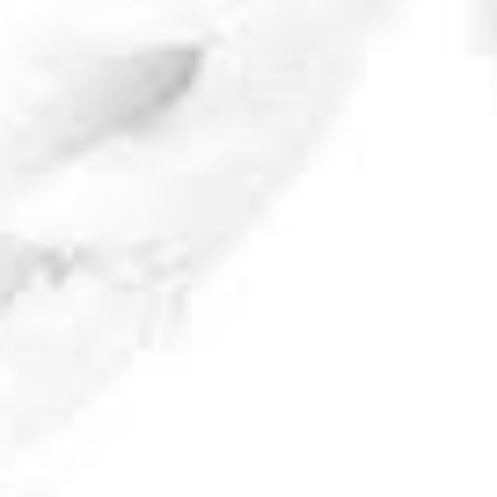
fotografica e scientifica. Progetto
quadriennale alla scoperta dei
ghiacciai della Valle d’Aosta. La prima
mostra, dedicata al Monte Rosa. Forte
di...