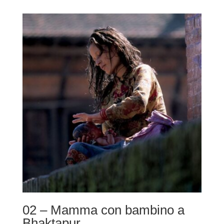
prezzo:
da
220,00 €
a
490,00 €
02 – Mamma con bambino a
Bhaktapur