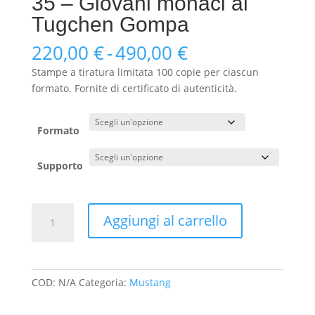
35 – Giovani monaci al
Tugchen Gompa
Fascia
220,00
€
-
490,00
€
di
Stampe a tiratura limitata 100 copie per ciascun
prezzo:
formato. Fornite di certificato di autenticità.
da
220,00 €
a
Formato
490,00 €
Supporto
35
Aggiungi al carrello
-
Giovani
monaci
al
COD:
N/A
Categoria:
Mustang
Tugchen
Gompa