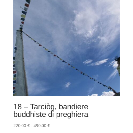
220,00 €
a
490,00 €
18 – Tarciòg, bandiere
buddhiste di preghiera
Fascia
220,00
€
-
490,00
€
di