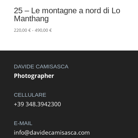
25 – Le montagne a nord di Lo
Manthang
Fascia
220,00
€
-
490,00
€
di
prezzo:
da
220,00 €
a
DAVIDE CAMISASCA
490,00 €
Photographer
CELLULARE
+39 348.3942300
E-MAIL
info@davidecamisasca.com