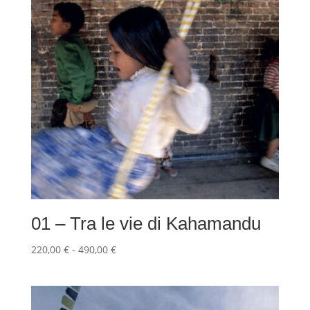
01 – Tra le vie di Kahamandu
Fascia
220,00
€
-
490,00
€
di
prezzo:
da