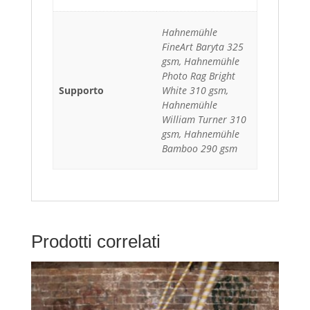
Hahnemühle
FineArt Baryta 325
gsm, Hahnemühle
Photo Rag Bright
Supporto
White 310 gsm,
Hahnemühle
William Turner 310
gsm, Hahnemühle
Bamboo 290 gsm
Prodotti correlati