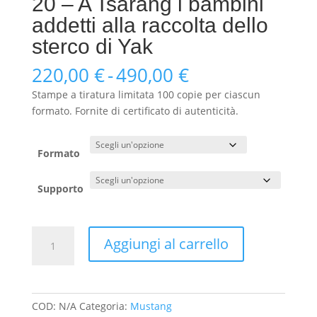
20 – A Tsarang i bambini
addetti alla raccolta dello
sterco di Yak
Fascia
220,00
€
-
490,00
€
di
Stampe a tiratura limitata 100 copie per ciascun
prezzo:
formato. Fornite di certificato di autenticità.
da
220,00 €
a
Formato
490,00 €
Supporto
20
Aggiungi al carrello
-
A
Tsarang
i
COD:
N/A
Categoria:
Mustang
bambini