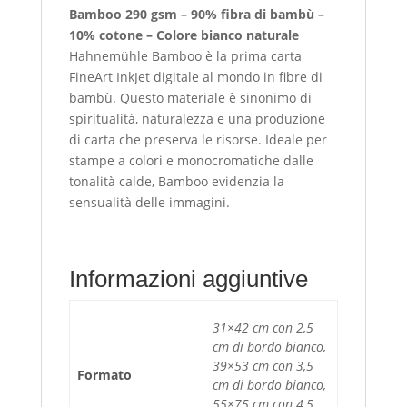
Bamboo 290 gsm – 90% fibra di bambù –
10% cotone – Colore bianco naturale
Hahnemühle Bamboo è la prima carta
FineArt InkJet digitale al mondo in fibre di
bambù. Questo materiale è sinonimo di
spiritualità, naturalezza e una produzione
di carta che preserva le risorse. Ideale per
stampe a colori e monocromatiche dalle
tonalità calde, Bamboo evidenzia la
sensualità delle immagini.
Informazioni aggiuntive
31×42 cm con 2,5
cm di bordo bianco,
39×53 cm con 3,5
Formato
cm di bordo bianco,
55×75 cm con 4,5