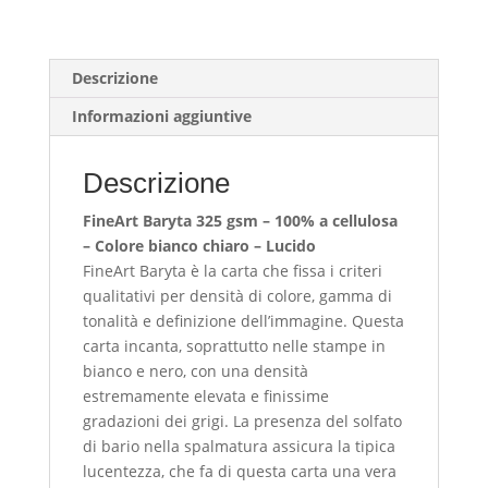
addetti
alla
raccolta
Descrizione
dello
Informazioni aggiuntive
sterco
di
Yak
Descrizione
quantità
FineArt Baryta 325 gsm – 100% a cellulosa
– Colore bianco chiaro – Lucido
FineArt Baryta è la carta che fissa i criteri
qualitativi per densità di colore, gamma di
tonalità e definizione dell’immagine. Questa
carta incanta, soprattutto nelle stampe in
bianco e nero, con una densità
estremamente elevata e finissime
gradazioni dei grigi. La presenza del solfato
di bario nella spalmatura assicura la tipica
lucentezza, che fa di questa carta una vera