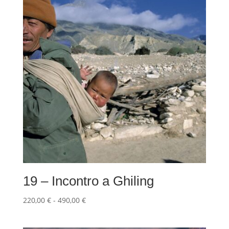
19 – Incontro a Ghiling
Fascia
220,00
€
-
490,00
€
di
prezzo: