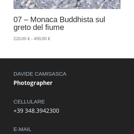
07 – Monaca Buddhista sul
greto del fiume
Fascia
220,00
€
-
490,00
€
di
prezzo:
da
220,00 €
a
DAVIDE CAMISASCA
490,00 €
Photographer
CELLULARE
+39 348.3942300
E-MAIL