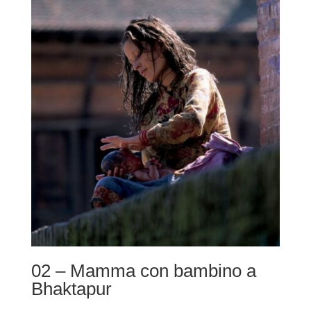
da
220,00 €
a
490,00 €
02 – Mamma con bambino a
Bhaktapur