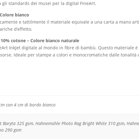
a gli standards dei musei per la digital FineArt.
 Colore bianco
icamente e tattilmente il materiale equivale a una carta a mano arti
ariche d’effetto.
10% cotone – Colore bianco naturale
t InkJet digitale al mondo in fibre di bambù. Questo materiale è s
isorse. Ideale per stampe a colori e monocromatiche dalle tonalità
m con 4 cm di bordo bianco
 Baryta 325 gsm, Hahnemühle Photo Rag Bright White 310 gsm, Hahne
o 290 gsm