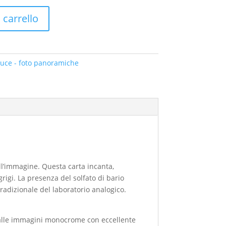
 carrello
i luce - foto panoramiche
dell’immagine. Questa carta incanta,
igi. La presenza del solfato di bario
tradizionale del laboratorio analogico.
 e alle immagini monocrome con eccellente