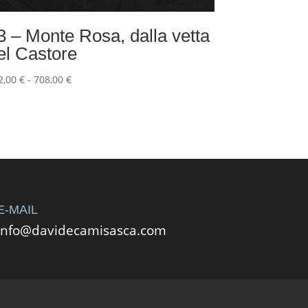
3 – Monte Rosa, dalla vetta
el Castore
Fascia
2,00
€
-
708,00
€
di
prezzo:
da
432,00 €
a
708,00 €
E-MAIL
info@davidecamisasca.com