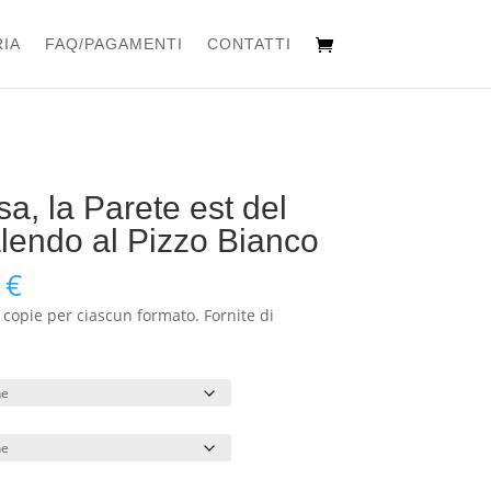
IA
FAQ/PAGAMENTI
CONTATTI
a, la Parete est del
lendo al Pizzo Bianco
Fascia
0
€
di
 copie per ciascun formato. Fornite di
prezzo:
da
480,00 €
a
780,00 €