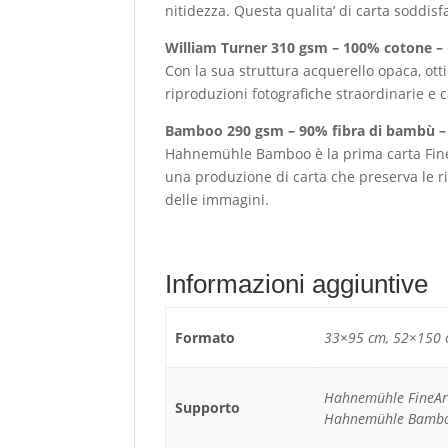
nitidezza. Questa qualita’ di carta soddisf
William Turner 310 gsm – 100% cotone –
Con la sua struttura acquerello opaca, ott
riproduzioni fotografiche straordinarie e c
Bamboo 290 gsm – 90% fibra di bambù – 
Hahnemühle Bamboo è la prima carta FineAr
una produzione di carta che preserva le r
delle immagini.
Informazioni aggiuntive
Formato
33×95 cm, 52×150 c
Hahnemühle FineArt
Supporto
Hahnemühle Bambo