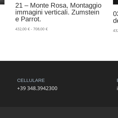
21 – Monte Rosa, Montaggio
immagini verticali. Zumstein
0
e Parrot.
d
Fascia
432,00
€
-
708,00
€
43
di
prezzo:
da
432,00 €
a
708,00 €
CELLULARE
+39 348.3942300