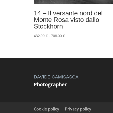
14 – Il versante nord del
Monte Rosa visto dallo
Stockhorn
Fascia
432,00
€
-
708,00
€
di
prezzo:
da
432,00 €
a
708,00 €
DAVIDE CAMISASCA
Photographer
Cookie policy
Privacy policy