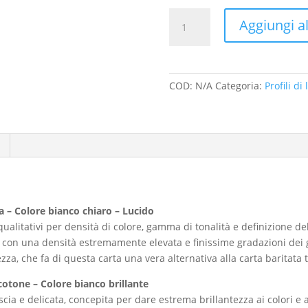
23
Aggiungi al
-
Monte
Rosa,
la
COD:
N/A
Categoria:
Profili d
Parete
est
del
Monte
Rosa
salendo
al
Pizzo
a – Colore bianco chiaro – Lucido
Bianco
ri qualitativi per densità di colore, gamma di tonalità e definizione 
quantità
 con una densità estremamente elevata e finissime gradazioni dei gr
zza, che fa di questa carta una vera alternativa alla carta baritata 
otone – Colore bianco brillante
liscia e delicata, concepita per dare estrema brillantezza ai colori