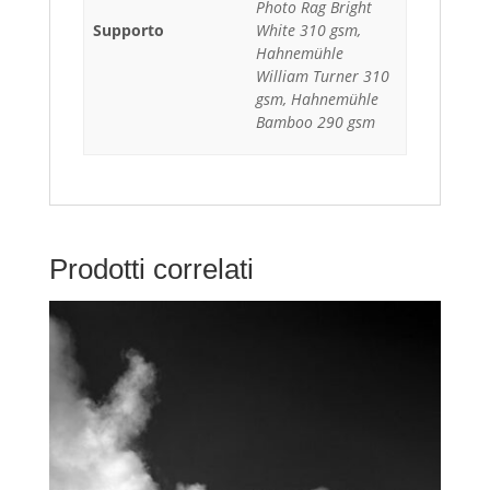
Photo Rag Bright
Supporto
White 310 gsm,
Hahnemühle
William Turner 310
gsm, Hahnemühle
Bamboo 290 gsm
Prodotti correlati