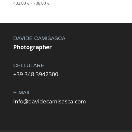
Fascia
432,00
€
-
708,00
€
di
prezzo:
da
432,00 €
a
DAVIDE CAMISASCA
708,00 €
Photographer
CELLULARE
+39 348.3942300
E-MAIL
info@davidecamisasca.com