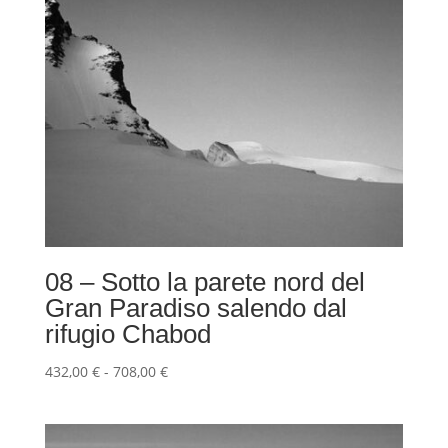
08 – Sotto la parete nord del
Gran Paradiso salendo dal
rifugio Chabod
Fascia
432,00
€
-
708,00
€
di
prezzo:
da