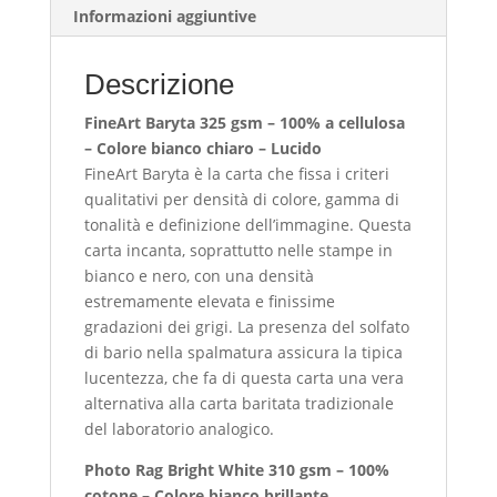
Informazioni aggiuntive
panorama
sui
Lyskamm
Descrizione
quantità
FineArt Baryta 325 gsm – 100% a cellulosa
– Colore bianco chiaro – Lucido
FineArt Baryta è la carta che fissa i criteri
qualitativi per densità di colore, gamma di
tonalità e definizione dell’immagine. Questa
carta incanta, soprattutto nelle stampe in
bianco e nero, con una densità
estremamente elevata e finissime
gradazioni dei grigi. La presenza del solfato
di bario nella spalmatura assicura la tipica
lucentezza, che fa di questa carta una vera
alternativa alla carta baritata tradizionale
del laboratorio analogico.
Photo Rag Bright White 310 gsm – 100%
cotone – Colore bianco brillante