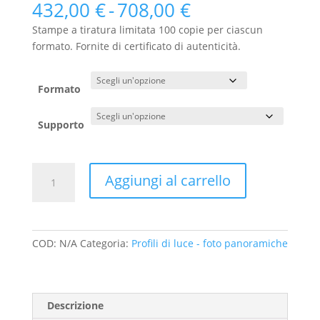
Fascia
432,00
€
-
708,00
€
di
Stampe a tiratura limitata 100 copie per ciascun
prezzo:
formato. Fornite di certificato di autenticità.
da
432,00 €
a
Formato
708,00 €
Supporto
17
Aggiungi al carrello
-
La
cresta
della
COD:
N/A
Categoria:
Profili di luce - foto panoramiche
Punta
Parrot
offre
uno
Descrizione
splendido