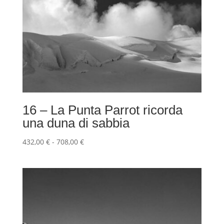
16 – La Punta Parrot ricorda
una duna di sabbia
Fascia
432,00
€
-
708,00
€
di
prezzo:
da
432,00 €
a
708,00 €