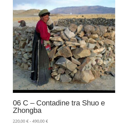
220,00 €
a
490,00 €
06 C – Contadine tra Shuo e
Zhongba
Fascia
220,00
€
-
490,00
€
di