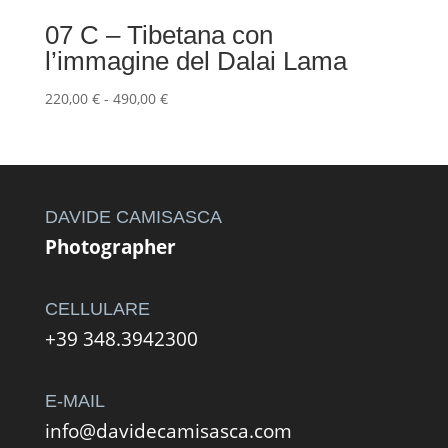
07 C – Tibetana con
l’immagine del Dalai Lama
Fascia
220,00
€
-
490,00
€
di
prezzo:
da
220,00 €
a
DAVIDE CAMISASCA
490,00 €
Photographer
CELLULARE
+39 348.3942300
E-MAIL
info@davidecamisasca.com