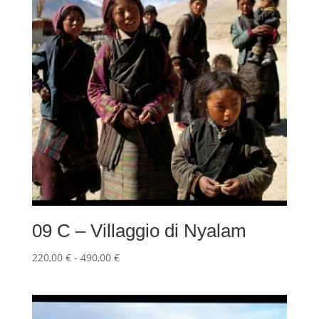
09 C – Villaggio di Nyalam
Fascia
220,00
€
-
490,00
€
di
prezzo:
da