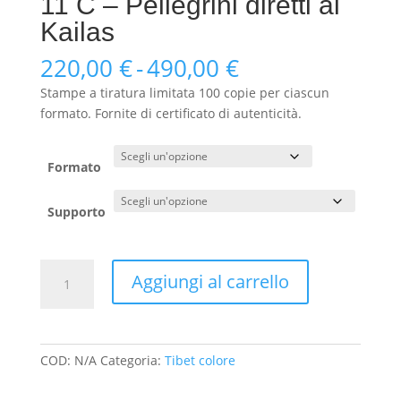
11 C – Pellegrini diretti al
Kailas
Fascia
220,00
€
-
490,00
€
di
Stampe a tiratura limitata 100 copie per ciascun
prezzo:
formato. Fornite di certificato di autenticità.
da
220,00 €
a
Formato
490,00 €
Supporto
11
Aggiungi al carrello
C
-
Pellegrini
diretti
COD:
N/A
Categoria:
Tibet colore
al
Kailas