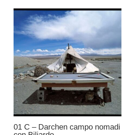
prezzo:
da
220,00 €
a
490,00 €
01 C – Darchen campo nomadi
con Biliardo