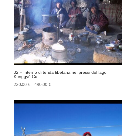
02 – Interno di tenda tibetana nei pressi del lago
Kunggyù Co
Fascia
220,00
€
-
490,00
€
di
prezzo:
da
220,00 €
a
490,00 €