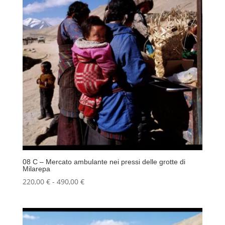
a
490,00 €
08 C – Mercato ambulante nei pressi delle grotte di
Milarepa
Fascia
220,00
€
-
490,00
€
di
prezzo:
da