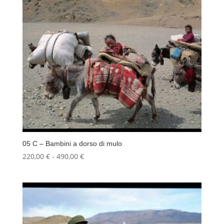
05 C – Bambini a dorso di mulo
Fascia
220,00
€
-
490,00
€
di
prezzo:
da
220,00 €
a