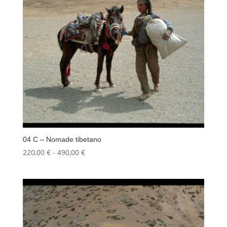
04 C – Nomade tibetano
Fascia
220,00
€
-
490,00
€
di
prezzo:
da
220,00 €
a
490,00 €