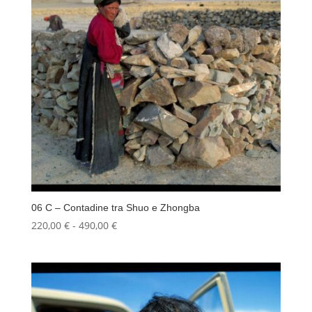
490,00 €
06 C – Contadine tra Shuo e Zhongba
Fascia
220,00
€
-
490,00
€
di
prezzo:
da
220,00 €
a