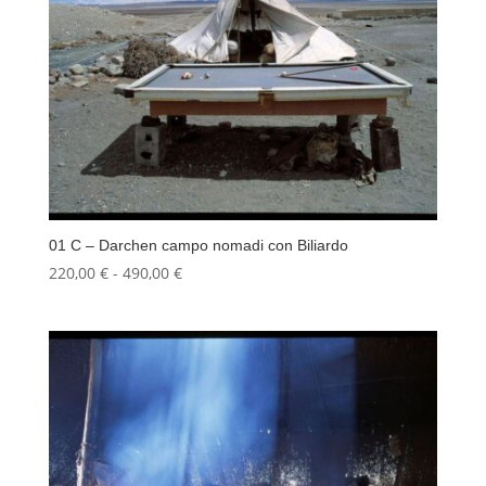
01 C – Darchen campo nomadi con Biliardo
Fascia
220,00
€
-
490,00
€
di
prezzo:
da
220,00 €
a
490,00 €