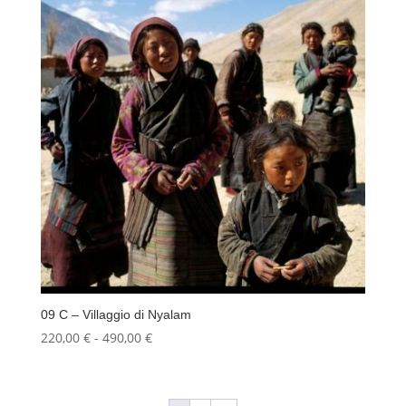
220,00 €
a
490,00 €
09 C – Villaggio di Nyalam
Fascia
220,00
€
-
490,00
€
di
prezzo:
da