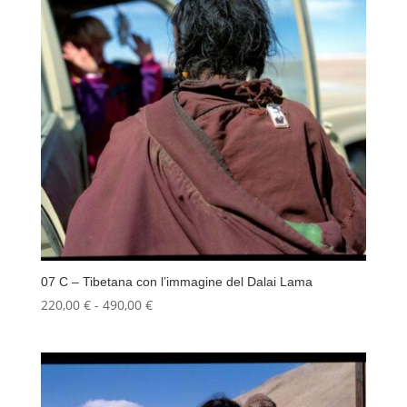
490,00 €
07 C – Tibetana con l’immagine del Dalai Lama
Fascia
220,00
€
-
490,00
€
di
prezzo:
da
220,00 €