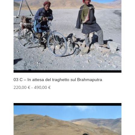
03 C – In attesa del traghetto sul Brahmaputra
Fascia
220,00
€
-
490,00
€
di
prezzo:
da
220,00 €
a
490,00 €