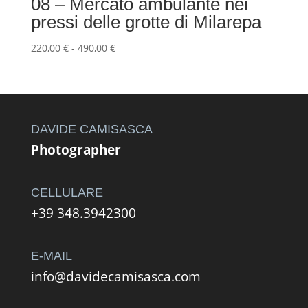
08 – Mercato ambulante nei
pressi delle grotte di Milarepa
Fascia
220,00
€
-
490,00
€
di
prezzo:
da
220,00 €
a
DAVIDE CAMISASCA
490,00 €
Photographer
CELLULARE
+39 348.3942300
E-MAIL
info@davidecamisasca.com