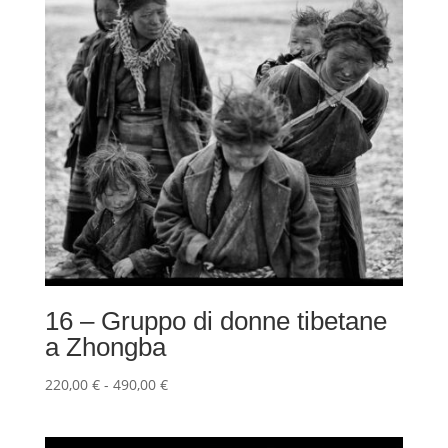
16 – Gruppo di donne tibetane
a Zhongba
Fascia
220,00
€
-
490,00
€
di
prezzo: