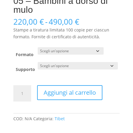
05 – Bambini a dorso di
mulo
Fascia
220,00
€
-
490,00
€
di
Stampe a tiratura limitata 100 copie per ciascun
prezzo:
formato. Fornite di certificato di autenticità.
da
220,00 €
a
Formato
490,00 €
Supporto
05
Aggiungi al carrello
-
Bambini
a
dorso
COD:
N/A
Categoria:
Tibet
di
mulo