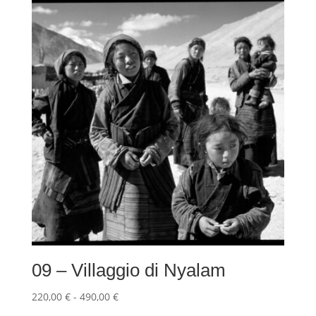
da
220,00 €
a
490,00 €
09 – Villaggio di Nyalam
Fascia
220,00
€
-
490,00
€
di