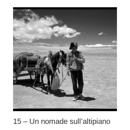
prezzo:
da
220,00 €
a
490,00 €
15 – Un nomade sull’altipiano