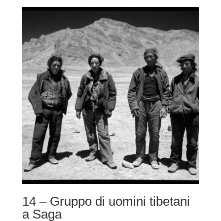
prezzo:
da
220,00 €
a
490,00 €
14 – Gruppo di uomini tibetani
a Saga