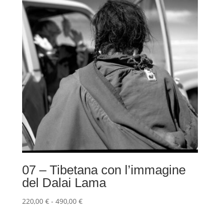
07 – Tibetana con l’immagine
del Dalai Lama
Fascia
220,00
€
-
490,00
€
di