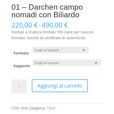
01 – Darchen campo
nomadi con Biliardo
Fascia
220,00
€
-
490,00
€
di
Stampe a tiratura limitata 100 copie per ciascun
prezzo:
formato. Fornite di certificato di autenticità.
da
220,00 €
a
Formato
490,00 €
Supporto
01
Aggiungi al carrello
-
Darchen
campo
nomadi
COD:
N/A
Categoria:
Tibet
con