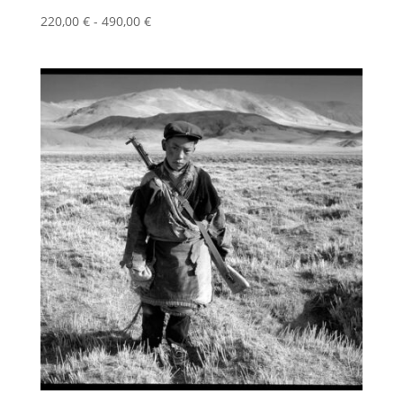
Fascia
220,00
€
-
490,00
€
di
prezzo:
da
220,00 €
a
490,00 €