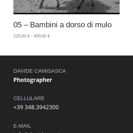
05 – Bambini a dorso di mulo
Fascia
220,00
€
-
490,00
€
di
prezzo:
da
220,00 €
a
DAVIDE CAMISASCA
490,00 €
Photographer
CELLULARE
+39 348.3942300
E-MAIL