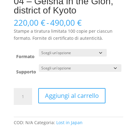
04 – Geisha in the Gion,
district of Kyoto
Fascia
220,00
€
-
490,00
€
di
Stampe a tiratura limitata 100 copie per ciascun
prezzo:
formato. Fornite di certificato di autenticità.
da
220,00 €
a
Formato
490,00 €
Supporto
04
Aggiungi al carrello
-
Geisha
in
the
COD:
N/A
Categoria:
Lost in Japan
Gion,
district