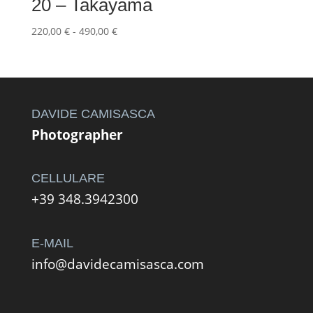
20 – Takayama
Fascia
220,00
€
-
490,00
€
di
prezzo:
da
220,00 €
a
DAVIDE CAMISASCA
490,00 €
Photographer
CELLULARE
+39 348.3942300
E-MAIL
info@davidecamisasca.com