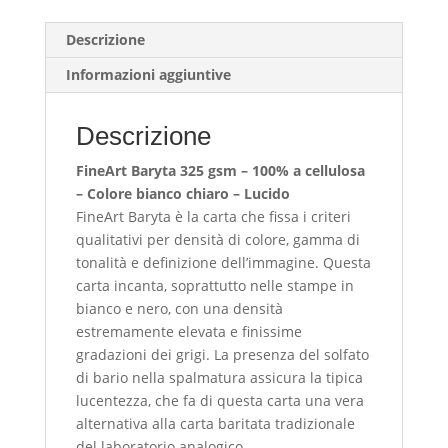
of
Kyoto
Descrizione
quantità
Informazioni aggiuntive
Descrizione
FineArt Baryta 325 gsm – 100% a cellulosa
– Colore bianco chiaro – Lucido
FineArt Baryta è la carta che fissa i criteri
qualitativi per densità di colore, gamma di
tonalità e definizione dell’immagine. Questa
carta incanta, soprattutto nelle stampe in
bianco e nero, con una densità
estremamente elevata e finissime
gradazioni dei grigi. La presenza del solfato
di bario nella spalmatura assicura la tipica
lucentezza, che fa di questa carta una vera
alternativa alla carta baritata tradizionale
del laboratorio analogico.