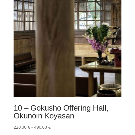
220,00 €
a
490,00 €
10 – Gokusho Offering Hall,
Okunoin Koyasan
Fascia
220,00
€
-
490,00
€
di