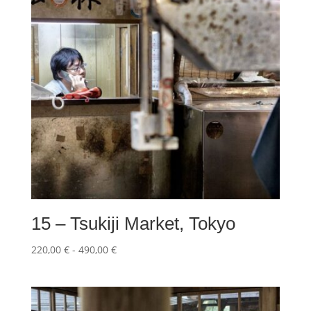
15 – Tsukiji Market, Tokyo
Fascia
220,00
€
-
490,00
€
di
prezzo:
da