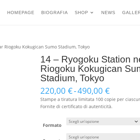
HOMEPAGE
BIOGRAFIA
SHOP
NEWS
GALLER
ear Riogoku Kokugican Sumo Stadium, Tokyo
14 – Ryogoku Station n
Riogoku Kokugican Su
Stadium, Tokyo
Fascia
220,00
€
-
490,00
€
di
Stampe a tiratura limitata 100 copie per ciascu
prezzo:
Fornite di certificato di autenticità.
da
220,00 
a
Formato
490,00 