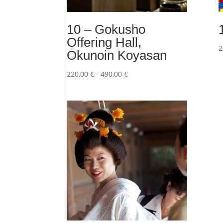
10 – Gokusho
Offering Hall,
2
Okunoin Koyasan
Fascia
220,00
€
-
490,00
€
di
prezzo:
da
220,00 €
a
490,00 €