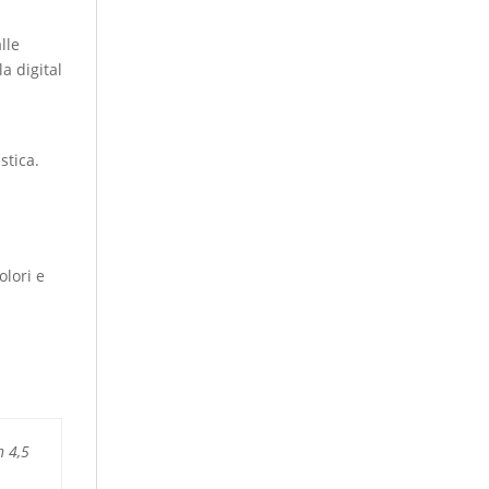
lle
a digital
stica.
olori e
 4,5