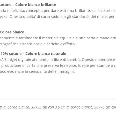
otone – Colore bianco brillante
scia e delicata, concepita per dare estrema brillantezza ai colori e a
za. Questa qualita’ di carta soddisfa gli standards dei musei per l
 Colore bianco
icamente e tattilmente il materiale equivale a una carta a mano arti
tografiche straordinarie e cariche d’effetto.
10% cotone – Colore bianco naturale
rt InkJet digitale al mondo in fibre di bambù. Questo materiale è
a produzione di carta che preserva le risorse. Ideale per stampe a c
oo evidenzia la sensualità delle immagini.
m di bordo bianco, 35×53 cm con 3,5 cm di bordo bianco, 50×75 cm con