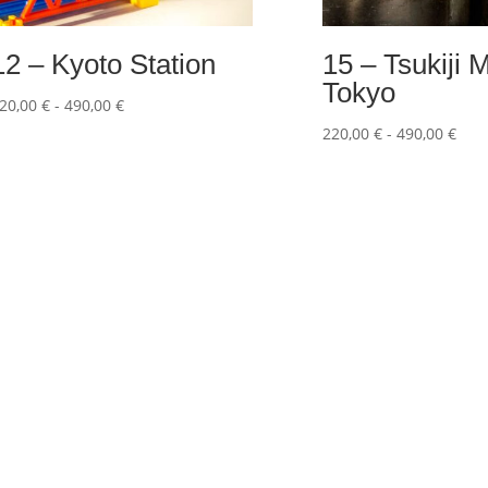
12 – Kyoto Station
15 – Tsukiji 
Tokyo
Fascia
20,00
€
-
490,00
€
di
Fasc
220,00
€
-
490,00
€
prezzo:
di
da
prez
220,00 €
da
a
220,
490,00 €
a
490,