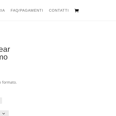
IA
FAQ/PAGAMENTI
CONTATTI
ear
mo
n formato.
€
€