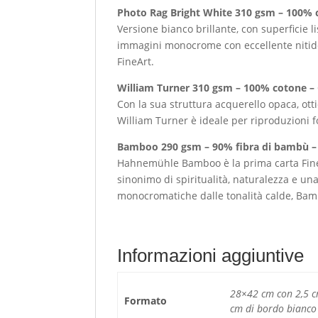
Photo Rag Bright White 310 gsm – 100% c
Versione bianco brillante, con superficie li
immagini monocrome con eccellente nitidez
FineArt.
William Turner 310 gsm – 100% cotone –
Con la sua struttura acquerello opaca, ott
William Turner è ideale per riproduzioni fo
Bamboo 290 gsm – 90% fibra di bambù – 
Hahnemühle Bamboo è la prima carta FineA
sinonimo di spiritualità, naturalezza e un
monocromatiche dalle tonalità calde, Bamb
Informazioni aggiuntive
28×42 cm con 2,5 c
Formato
cm di bordo bianco