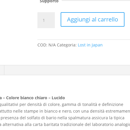
Supporto
14
Aggiungi al carrello
-
Ryogoku
Station
near
COD:
N/A
Categoria:
Lost in Japan
Riogoku
Kokugican
Sumo
Stadium,
Tokyo
quantità
a – Colore bianco chiaro – Lucido
i qualitativi per densità di colore, gamma di tonalità e definizione
rattutto nelle stampe in bianco e nero, con una densità estremame
a presenza del solfato di bario nella spalmatura assicura la tipica
 alternativa alla carta baritata tradizionale del laboratorio analogi