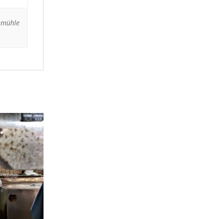
emühle