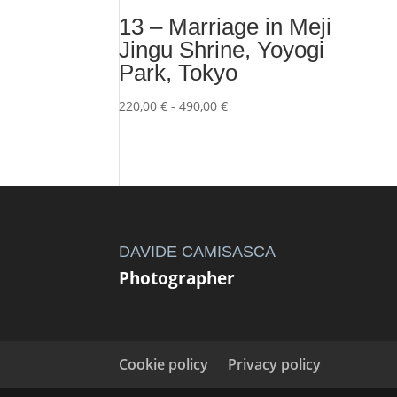
13 – Marriage in Meji
Jingu Shrine, Yoyogi
Park, Tokyo
Fascia
220,00
€
-
490,00
€
di
prezzo:
da
220,00 €
a
490,00 €
DAVIDE CAMISASCA
Photographer
Cookie policy
Privacy policy