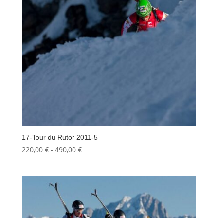
17-Tour du Rutor 2011-5
Fascia
220,00
€
-
490,00
€
di
prezzo:
da
220,00 €
a
490,00 €