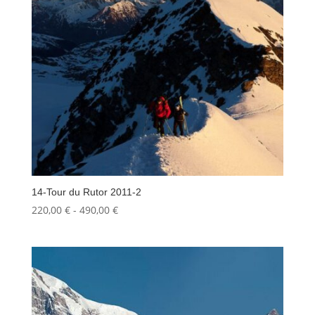
14-Tour du Rutor 2011-2
Fascia
220,00
€
-
490,00
€
di
prezzo:
da
220,00 €
a
490,00 €