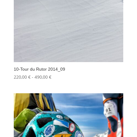
10-Tour du Rutor 2014_09
Fascia
220,00
€
-
490,00
€
di
prezzo:
da
220,00 €
a
490,00 €