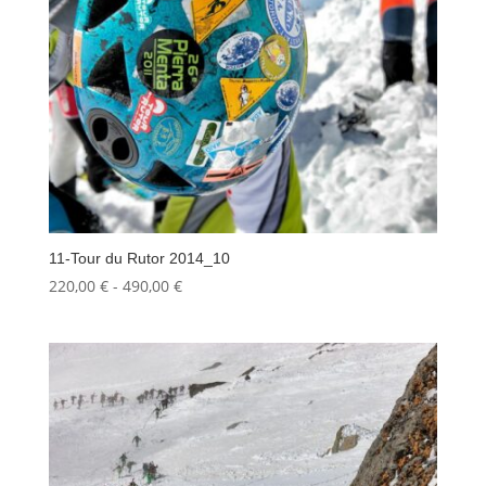
11-Tour du Rutor 2014_10
Fascia
220,00
€
-
490,00
€
di
prezzo:
da
220,00 €
a
490,00 €