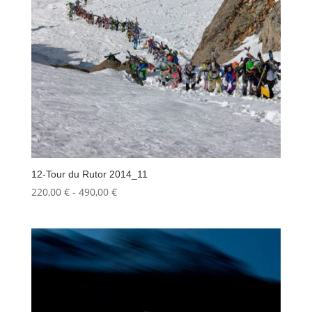
12-Tour du Rutor 2014_11
Fascia
220,00
€
-
490,00
€
di
prezzo:
da
220,00 €
a
490,00 €