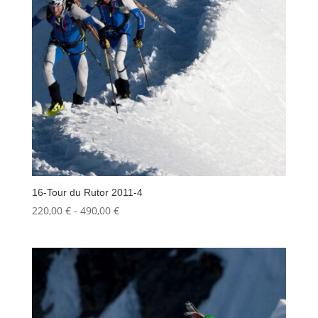
16-Tour du Rutor 2011-4
Fascia
220,00
€
-
490,00
€
di
prezzo:
da
220,00 €
a
490,00 €