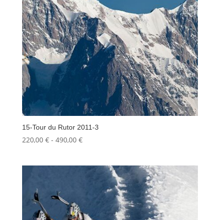
15-Tour du Rutor 2011-3
Fascia
220,00
€
-
490,00
€
di
prezzo:
da
220,00 €
a
490,00 €