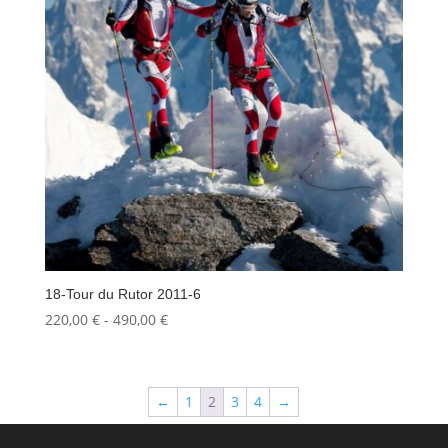
18-Tour du Rutor 2011-6
Fascia
220,00
€
-
490,00
€
di
prezzo:
da
←
1
2
3
4
→
220,00 €
a