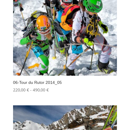
06-Tour du Rutor 2014_05
Fascia
220,00
€
-
490,00
€
di
prezzo:
da
220,00 €
a
490,00 €