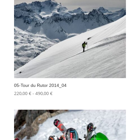
05-Tour du Rutor 2014_04
Fascia
220,00
€
-
490,00
€
di
prezzo:
da
220,00 €
a
490,00 €