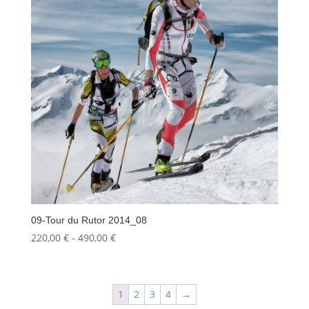
490,00 €
09-Tour du Rutor 2014_08
Fascia
220,00
€
-
490,00
€
di
prezzo:
da
1
2
3
4
→
220,00 €