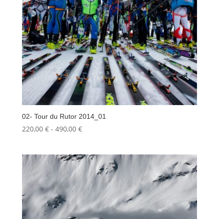
02- Tour du Rutor 2014_01
Fascia
220,00
€
-
490,00
€
di
prezzo:
da
220,00 €
a
490,00 €