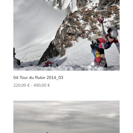
04-Tour du Rutor 2014_03
Fascia
220,00
€
-
490,00
€
di
prezzo:
da
220,00 €
a
490,00 €