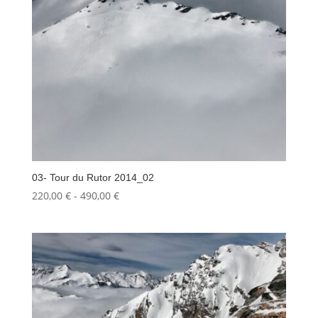
03- Tour du Rutor 2014_02
Fascia
220,00
€
-
490,00
€
di
prezzo:
da
220,00 €
a
490,00 €