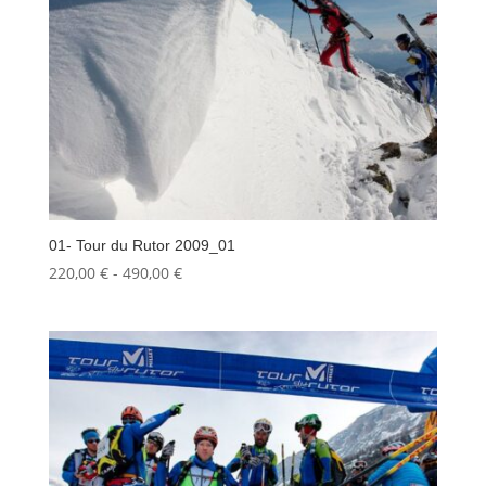
01- Tour du Rutor 2009_01
Fascia
220,00
€
-
490,00
€
di
prezzo:
da
220,00 €
a
490,00 €