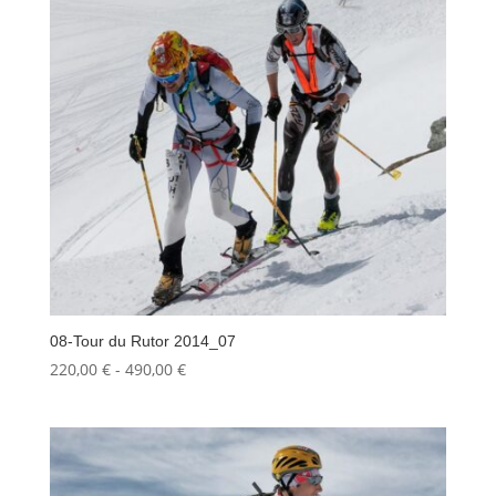
490,00 €
08-Tour du Rutor 2014_07
Fascia
220,00
€
-
490,00
€
di
prezzo:
da
220,00 €
a