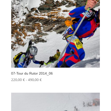
07-Tour du Rutor 2014_06
Fascia
220,00
€
-
490,00
€
di
prezzo:
da
220,00 €
a