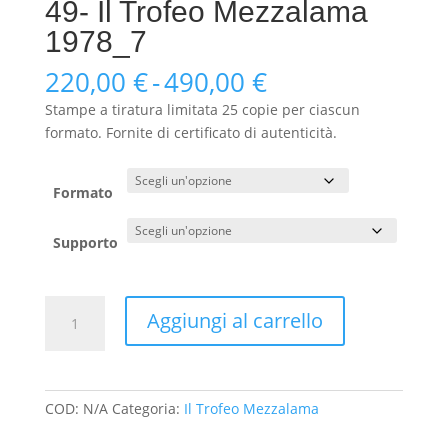
49- Il Trofeo Mezzalama
1978_7
Fascia
220,00
€
-
490,00
€
di
Stampe a tiratura limitata 25 copie per ciascun
prezzo:
formato. Fornite di certificato di autenticità.
da
220,00 €
a
Formato
490,00 €
Supporto
49-
Aggiungi al carrello
Il
Trofeo
Mezzalama
1978_7
COD:
N/A
Categoria:
Il Trofeo Mezzalama
quantità