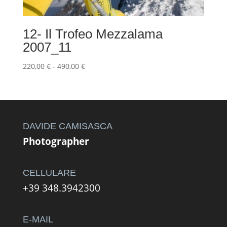
12- Il Trofeo Mezzalama
2007_11
Fascia
220,00
€
-
490,00
€
di
prezzo:
da
220,00 €
a
DAVIDE CAMISASCA
490,00 €
Photographer
CELLULARE
+39 348.3942300
E-MAIL