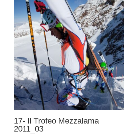
da
220,00 €
a
490,00 €
17- Il Trofeo Mezzalama
2011_03