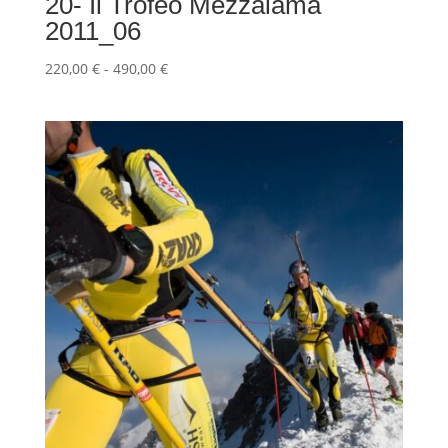
20- Il Trofeo Mezzalama
2011_06
Fascia
220,00
€
-
490,00
€
di
prezzo:
da
220,00 €
a
490,00 €