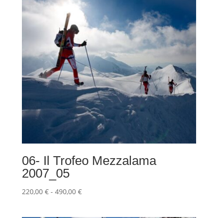
06- Il Trofeo Mezzalama
2007_05
Fascia
220,00
€
-
490,00
€
di
prezzo: