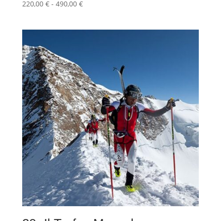
Fascia
220,00
€
-
490,00
€
di
prezzo:
da
220,00 €
a
490,00 €