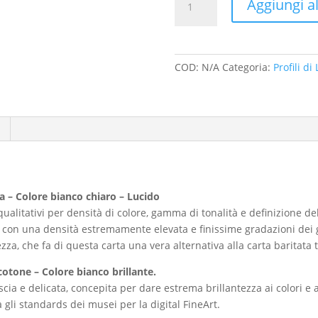
Aggiungi al
-
Forme
Glaciali
quantità
COD:
N/A
Categoria:
Profili di
a – Colore bianco chiaro – Lucido
ri qualitativi per densità di colore, gamma di tonalità e definizione 
 con una densità estremamente elevata e finissime gradazioni dei gr
zza, che fa di questa carta una vera alternativa alla carta baritata 
otone – Colore bianco brillante.
liscia e delicata, concepita per dare estrema brillantezza ai colori
a gli standards dei musei per la digital FineArt.