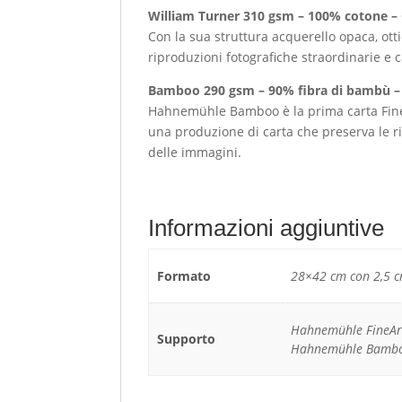
William Turner 310 gsm – 100% cotone –
Con la sua struttura acquerello opaca, ott
riproduzioni fotografiche straordinarie e c
Bamboo 290 gsm – 90% fibra di bambù – 
Hahnemühle Bamboo è la prima carta FineAr
una produzione di carta che preserva le r
delle immagini.
Informazioni aggiuntive
Formato
28×42 cm con 2,5 c
Hahnemühle FineArt
Supporto
Hahnemühle Bambo