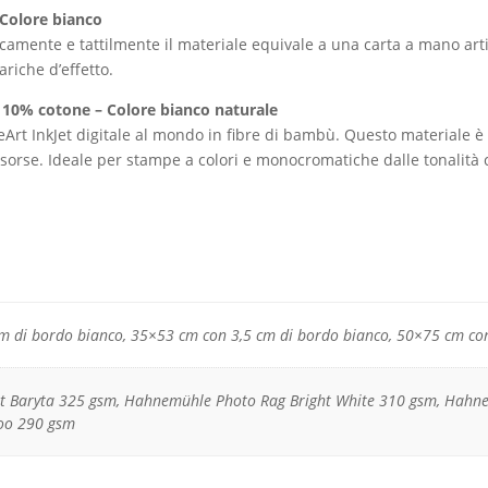
 Colore bianco
icamente e tattilmente il materiale equivale a una carta a mano arti
ariche d’effetto.
10% cotone – Colore bianco naturale
t InkJet digitale al mondo in fibre di bambù. Questo materiale è s
isorse. Ideale per stampe a colori e monocromatiche dalle tonalità
m di bordo bianco, 35×53 cm con 3,5 cm di bordo bianco, 50×75 cm con
 Baryta 325 gsm, Hahnemühle Photo Rag Bright White 310 gsm, Hahne
o 290 gsm