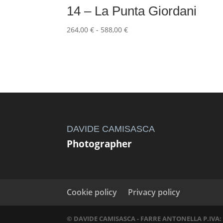
14 – La Punta Giordani
Fascia
264,00
€
-
588,00
€
di
prezzo:
da
264,00 €
a
588,00 €
DAVIDE CAMISASCA
Photographer
Cookie policy
Privacy policy
© DAVIDE CAMISASCA - FARRE ANTONELLA P.IVA: