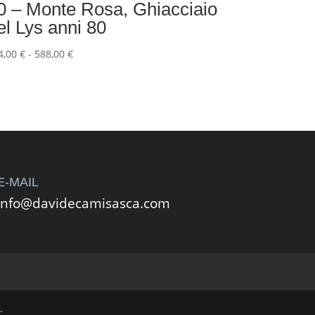
0 – Monte Rosa, Ghiacciaio
el Lys anni 80
Fascia
4,00
€
-
588,00
€
di
prezzo:
da
264,00 €
a
588,00 €
E-MAIL
info@davidecamisasca.com
L