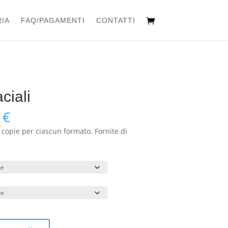
IA
FAQ/PAGAMENTI
CONTATTI
ciali
Fascia
0
€
di
 copie per ciascun formato. Fornite di
prezzo:
da
264,00 €
a
588,00 €