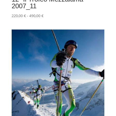
2007_11
Fascia
220,00
€
-
490,00
€
di
prezzo:
da
220,00 €
a
490,00 €