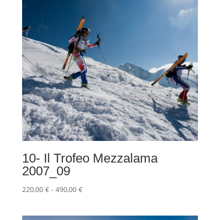
10- Il Trofeo Mezzalama
2007_09
Fascia
220,00
€
-
490,00
€
di
prezzo: