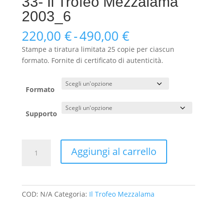
33- Il Trofeo Mezzalama
2003_6
Fascia
220,00
€
-
490,00
€
di
Stampe a tiratura limitata 25 copie per ciascun
prezzo:
formato. Fornite di certificato di autenticità.
da
220,00 €
a
Formato
490,00 €
Supporto
33-
Aggiungi al carrello
Il
Trofeo
Mezzalama
2003_6
COD:
N/A
Categoria:
Il Trofeo Mezzalama
quantità