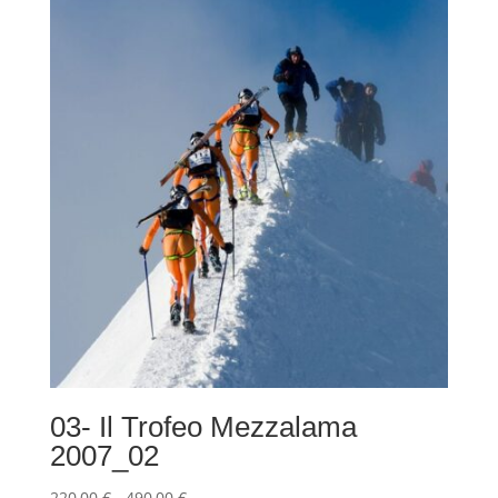
da
220,00 €
a
490,00 €
03- Il Trofeo Mezzalama
2007_02
Fascia
220,00
€
-
490,00
€