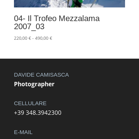
04- Il Trofeo Mezzalama
2007_03
Fascia
220,00
€
-
490,00
€
di
prezzo:
da
220,00 €
a
DAVIDE CAMISASCA
490,00 €
Photographer
CELLULARE
+39 348.3942300
E-MAIL