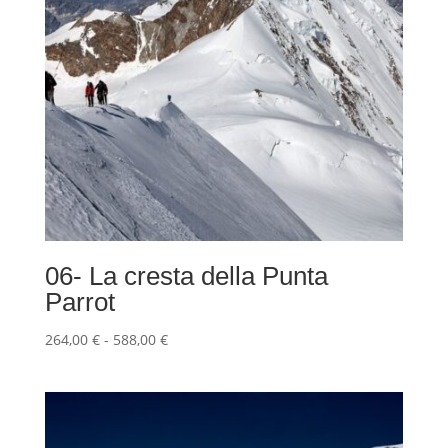
06- La cresta della Punta
Parrot
Fascia
264,00
€
-
588,00
€
di
prezzo:
da
264,00 €