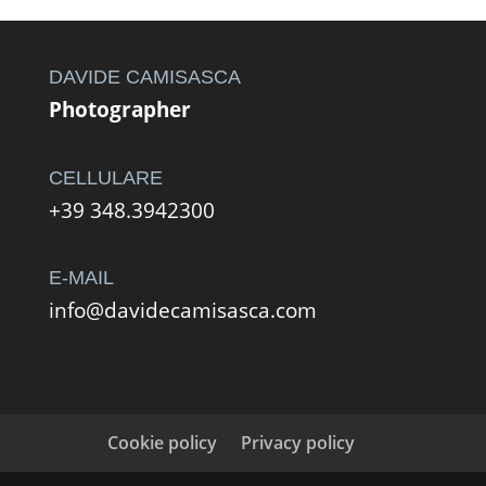
da
264,00 €
a
DAVIDE CAMISASCA
588,00 €
Photographer
CELLULARE
+39 348.3942300
E-MAIL
info@davidecamisasca.com
Cookie policy
Privacy policy