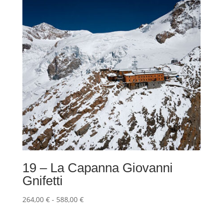
a
588,00 €
19 – La Capanna Giovanni
Gnifetti
Fascia
264,00
€
-
588,00
€
di
prezzo: