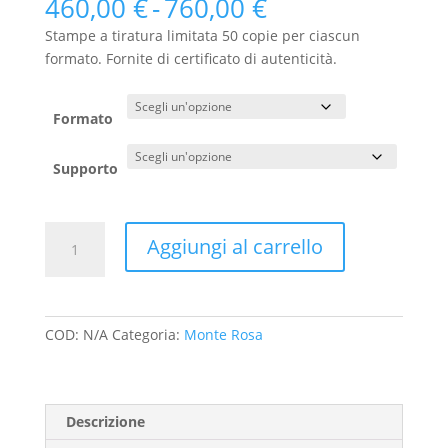
Fascia
460,00
€
-
760,00
€
di
Stampe a tiratura limitata 50 copie per ciascun
prezzo:
formato. Fornite di certificato di autenticità.
da
460,00 €
a
Formato
760,00 €
Supporto
29
Aggiungi al carrello
-
Il
ghiacciaio
del
COD:
N/A
Categoria:
Monte Rosa
Grenz
e
il
versante
Descrizione
nord