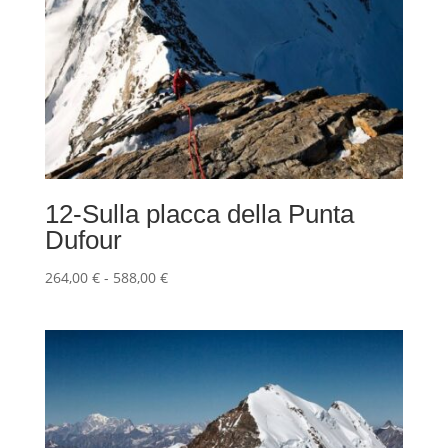
12-Sulla placca della Punta
Dufour
Fascia
264,00
€
-
588,00
€
di
prezzo:
da
264,00 €
a
588,00 €