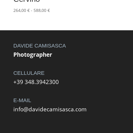
Fascia
264,00
€
-
588,00
€
di
prezzo:
da
264,00 €
a
DAVIDE CAMISASCA
588,00 €
Photographer
CELLULARE
+39 348.3942300
E-MAIL
info@davidecamisasca.com