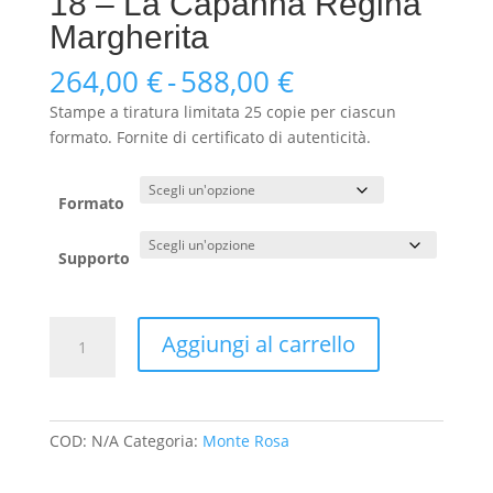
18 – La Capanna Regina
Margherita
Fascia
264,00
€
-
588,00
€
di
Stampe a tiratura limitata 25 copie per ciascun
prezzo:
formato. Fornite di certificato di autenticità.
da
264,00 €
a
Formato
588,00 €
Supporto
18
Aggiungi al carrello
-
La
Capanna
Regina
COD:
N/A
Categoria:
Monte Rosa
Margherita
quantità