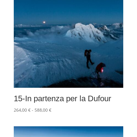
15-In partenza per la Dufour
Fascia
264,00
€
-
588,00
€
di
prezzo:
da