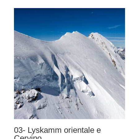
prezzo:
da
264,00 €
a
588,00 €
03- Lyskamm orientale e
Cervino