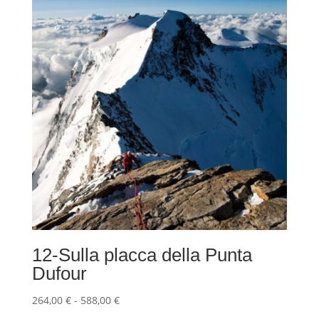
264,00 €
a
588,00 €
12-Sulla placca della Punta
Dufour
Fascia
264,00
€
-
588,00
€
di