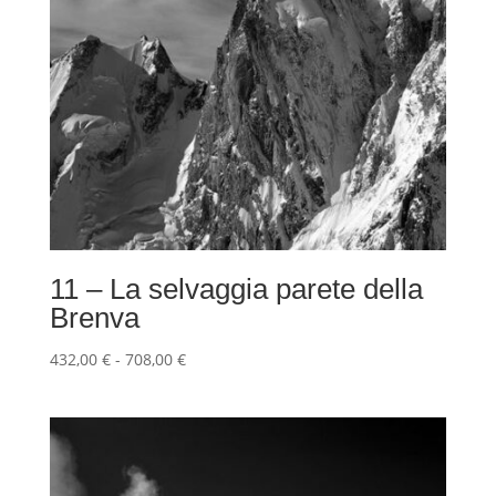
11 – La selvaggia parete della
Brenva
Fascia
432,00
€
-
708,00
€
di
prezzo:
da
432,00 €
a