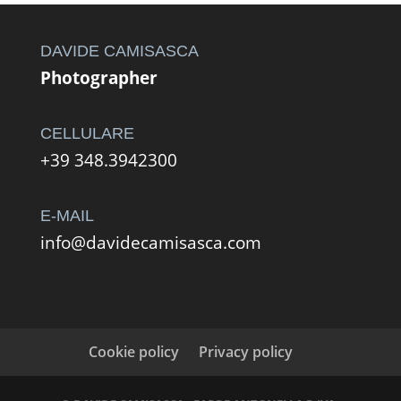
da
432,00 €
a
DAVIDE CAMISASCA
708,00 €
Photographer
CELLULARE
+39 348.3942300
E-MAIL
info@davidecamisasca.com
Cookie policy
Privacy policy