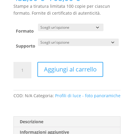
di
Stampe a tiratura limitata 100 copie per ciascun
prezzo:
formato. Fornite di certificato di autenticità.
da
432,00 €
a
Formato
708,00 €
Supporto
13
Aggiungi al carrello
-
Dalla
Brenva
al
COD:
N/A
Categoria:
Profili di luce - foto panoramiche
Mont
Maudit,
un
dedalo
Descrizione
di
Informazioni aggiuntive
canali