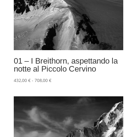
01 – I Breithorn, aspettando la
notte al Piccolo Cervino
Fascia
432,00
€
-
708,00
€
di
prezzo:
da
432,00 €
a
708,00 €