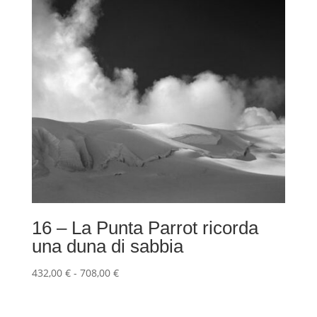
708,00 €
16 – La Punta Parrot ricorda
una duna di sabbia
Fascia
432,00
€
-
708,00
€
di
prezzo: