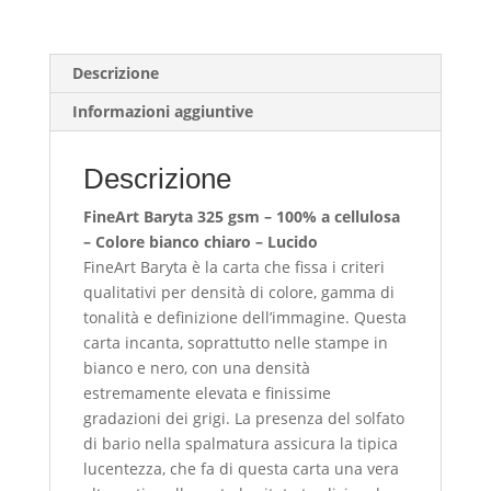
fiume
tra
Jomoson
Descrizione
e
Informazioni aggiuntive
Kagbeni
quantità
Descrizione
FineArt Baryta 325 gsm – 100% a cellulosa
– Colore bianco chiaro – Lucido
FineArt Baryta è la carta che fissa i criteri
qualitativi per densità di colore, gamma di
tonalità e definizione dell’immagine. Questa
carta incanta, soprattutto nelle stampe in
bianco e nero, con una densità
estremamente elevata e finissime
gradazioni dei grigi. La presenza del solfato
di bario nella spalmatura assicura la tipica
lucentezza, che fa di questa carta una vera