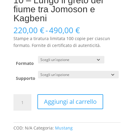
10 – Lungo il greto del
fiume tra Jomoson e
Kagbeni
Fascia
220,00
€
-
490,00
€
di
Stampe a tiratura limitata 100 copie per ciascun
prezzo:
formato. Fornite di certificato di autenticità.
da
220,00 €
a
Formato
490,00 €
Supporto
10
Aggiungi al carrello
-
Lungo
il
greto
COD:
N/A
Categoria:
Mustang
del