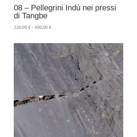
08 – Pellegrini Indù nei pressi
di Tangbe
Fascia
220,00
€
-
490,00
€
di
prezzo:
da
220,00 €
a
490,00 €