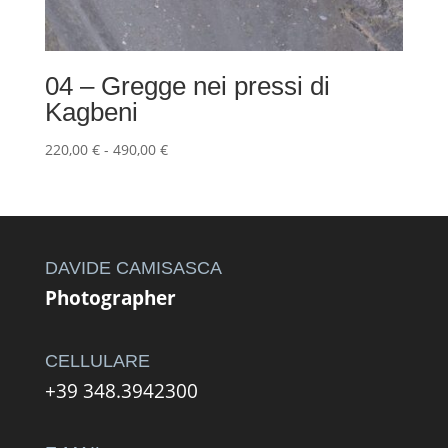
04 – Gregge nei pressi di
Kagbeni
Fascia
220,00
€
-
490,00
€
di
prezzo:
da
220,00 €
a
DAVIDE CAMISASCA
490,00 €
Photographer
CELLULARE
+39 348.3942300