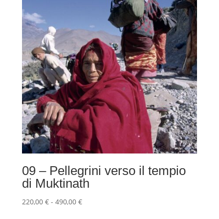
09 – Pellegrini verso il tempio
di Muktinath
Fascia
220,00
€
-
490,00
€
di