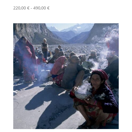
Fascia
220,00
€
-
490,00
€
di
prezzo:
da
220,00 €
a
490,00 €