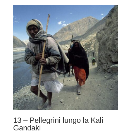
prezzo:
da
220,00 €
a
490,00 €
13 – Pellegrini lungo la Kali
Gandaki