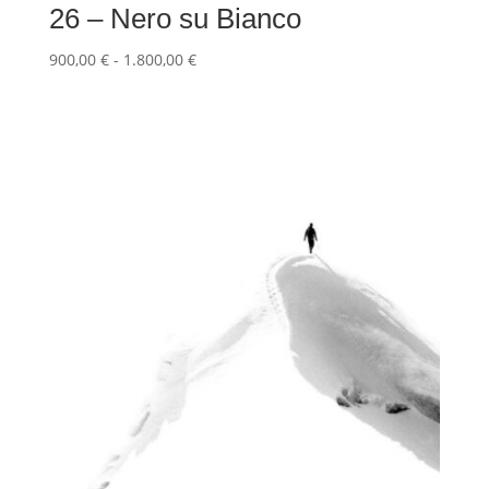
26 – Nero su Bianco
Fascia
900,00
€
-
1.800,00
€
di
prezzo:
da
900,00 €
a
1.800,00 €