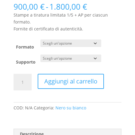
Fascia
900,00
€
-
1.800,00
€
di
Stampe a tiratura limitata 1/5 + AP per ciascun
prezzo:
formato.
da
Fornite di certificato di autenticità.
900,00 €
a
1.800,00 €
Formato
Supporto
09
Aggiungi al carrello
-
Nero
su
Bianco
COD:
N/A
Categoria:
Nero su bianco
quantità
Descrizione