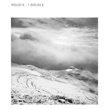
Fascia
900,00
€
-
1.800,00
€
di
prezzo:
da
900,00 €
a
1.800,00 €