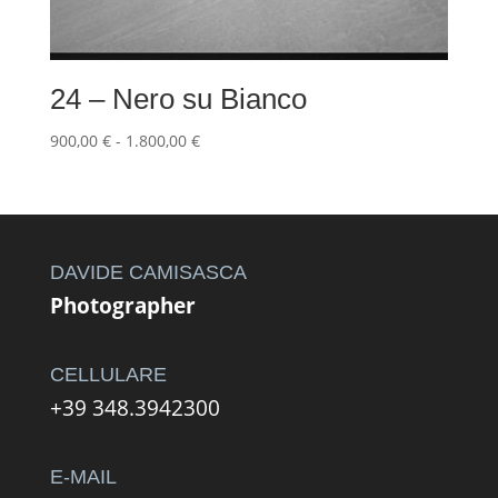
24 – Nero su Bianco
Fascia
900,00
€
-
1.800,00
€
di
prezzo:
da
900,00 €
a
DAVIDE CAMISASCA
1.800,00 €
Photographer
CELLULARE
+39 348.3942300
E-MAIL