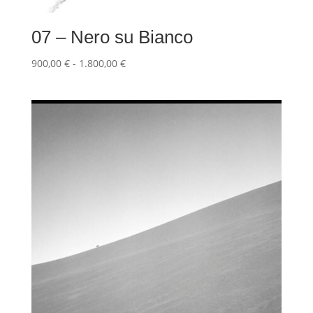
07 – Nero su Bianco
Fascia
900,00
€
-
1.800,00
€
di
prezzo:
da
900,00 €
a
1.800,00 €