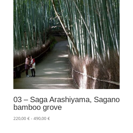
a
490,00 €
03 – Saga Arashiyama, Sagano
bamboo grove
Fascia
220,00
€
-
490,00
€
di
prezzo: