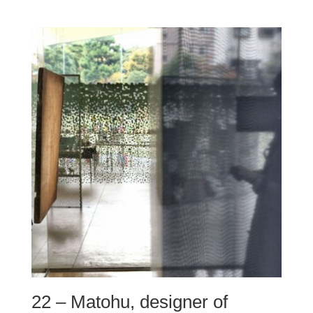
di
prezzo:
da
220,00 €
a
490,00 €
22 – Matohu, designer of