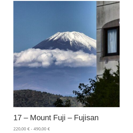
da
220,00 €
a
490,00 €
17 – Mount Fuji – Fujisan
Fascia
220,00
€
-
490,00
€