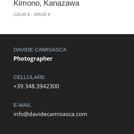
Kimono, Kanazawa
Fascia
220,00
€
-
490,00
€
di
prezzo:
da
220,00 €
a
DAVIDE CAMISASCA
490,00 €
Photographer
CELLULARE
+39 348.3942300
E-MAIL
info@davidecamisasca.com