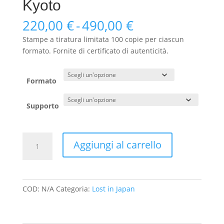
Kyoto
Fascia
220,00
€
-
490,00
€
di
Stampe a tiratura limitata 100 copie per ciascun
prezzo:
formato. Fornite di certificato di autenticità.
da
220,00 €
a
Formato
490,00 €
Supporto
09
Aggiungi al carrello
-
Gion
Potoncho,
Kyoto
COD:
N/A
Categoria:
Lost in Japan
quantità