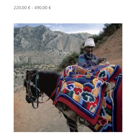
Fascia
220,00
€
-
490,00
€
di
prezzo:
da
220,00 €
a
490,00 €