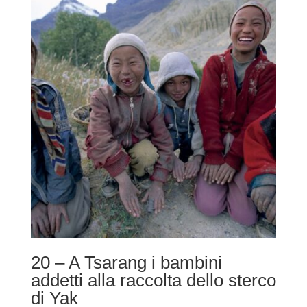
da
220,00 €
a
490,00 €
20 – A Tsarang i bambini
addetti alla raccolta dello sterco
di Yak