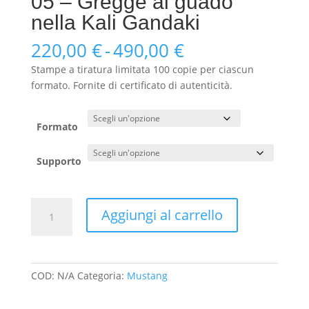
05 – Gregge al guado
nella Kali Gandaki
Fascia
220,00
€
-
490,00
€
di
Stampe a tiratura limitata 100 copie per ciascun
prezzo:
formato. Fornite di certificato di autenticità.
da
220,00 €
a
Formato
490,00 €
Supporto
05
Aggiungi al carrello
-
Gregge
al
guado
COD:
N/A
Categoria:
Mustang
nella
Kali