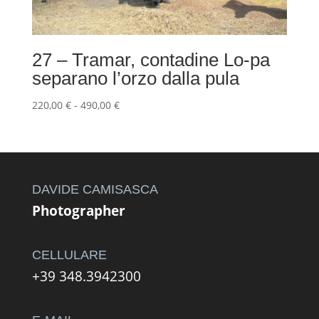
27 – Tramar, contadine Lo-pa
separano l’orzo dalla pula
Fascia
220,00
€
-
490,00
€
di
prezzo:
da
220,00 €
a
DAVIDE CAMISASCA
490,00 €
Photographer
CELLULARE
+39 348.3942300