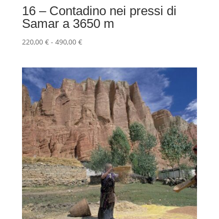
16 – Contadino nei pressi di
Samar a 3650 m
Fascia
220,00
€
-
490,00
€
di
prezzo:
da
220,00 €
a
490,00 €