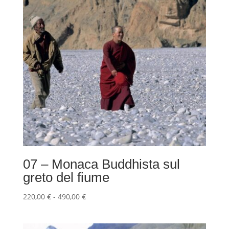
07 – Monaca Buddhista sul
greto del fiume
Fascia
220,00
€
-
490,00
€
di
prezzo: