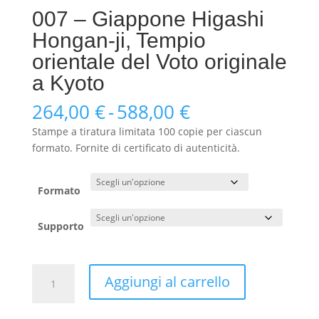
007 – Giappone Higashi
Hongan-ji, Tempio
orientale del Voto originale
a Kyoto
Fascia
264,00
€
-
588,00
€
di
Stampe a tiratura limitata 100 copie per ciascun
prezzo:
formato. Fornite di certificato di autenticità.
da
264,00 €
a
Formato
588,00 €
Supporto
007
Aggiungi al carrello
-
Giappone