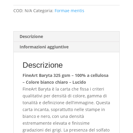
Higashi
Hongan-
COD:
N/A
Categoria:
Formae mentis
ji,
Tempio
orientale
del
Descrizione
Voto
Informazioni aggiuntive
originale
a
Kyoto
Descrizione
quantità
FineArt Baryta 325 gsm – 100% a cellulosa
– Colore bianco chiaro – Lucido
FineArt Baryta è la carta che fissa i criteri
qualitativi per densità di colore, gamma di
tonalità e definizione dell’immagine. Questa
carta incanta, soprattutto nelle stampe in
bianco e nero, con una densità
estremamente elevata e finissime
gradazioni dei grigi. La presenza del solfato