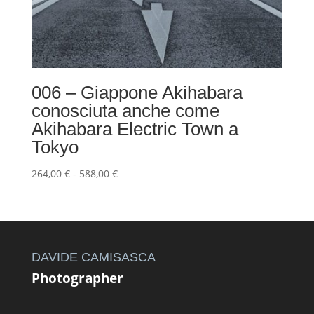
006 – Giappone Akihabara
conosciuta anche come
Akihabara Electric Town a
Tokyo
Fascia
264,00
€
-
588,00
€
di
prezzo:
da
264,00 €
a
DAVIDE CAMISASCA
588,00 €
Photographer