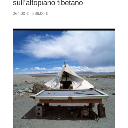
sull’altopiano tibetano
Fascia
264,00
€
-
588,00
€
di
prezzo:
da
264,00 €
a
588,00 €