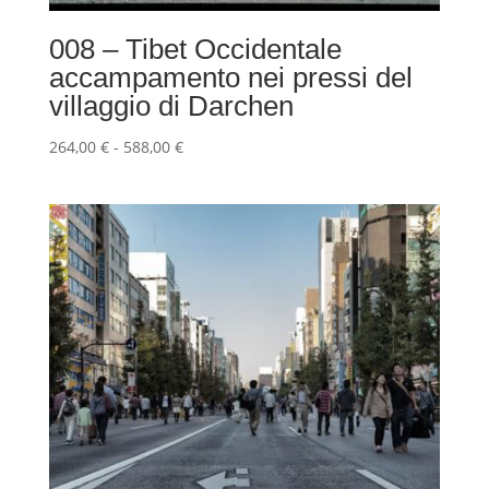
008 – Tibet Occidentale
accampamento nei pressi del
villaggio di Darchen
Fascia
264,00
€
-
588,00
€
di
prezzo:
da
264,00 €
a
588,00 €