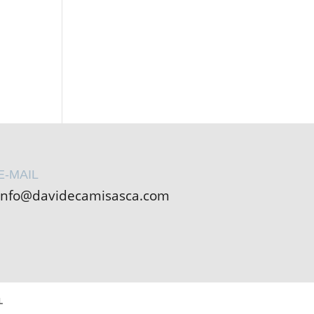
E-MAIL
info@davidecamisasca.com
L