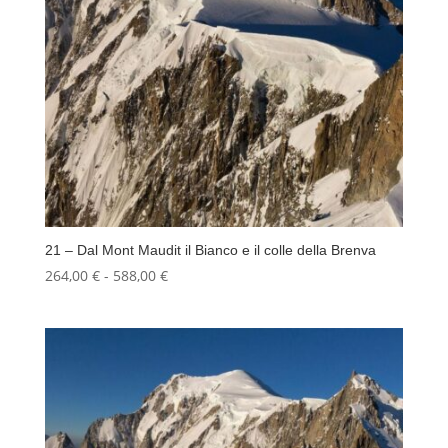
21 – Dal Mont Maudit il Bianco e il colle della Brenva
Fascia
264,00
€
-
588,00
€
di
prezzo:
da
264,00 €
a
588,00 €