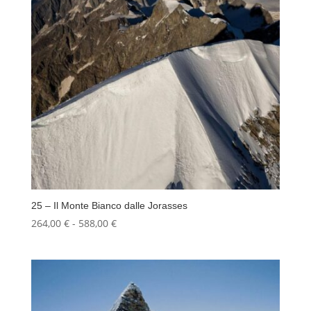
25 – Il Monte Bianco dalle Jorasses
Fascia
264,00
€
-
588,00
€
di
prezzo:
da
264,00 €
a