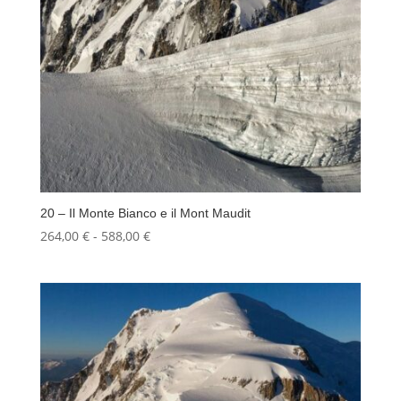
20 – Il Monte Bianco e il Mont Maudit
Fascia
264,00
€
-
588,00
€
di
prezzo:
da
264,00 €
a
588,00 €