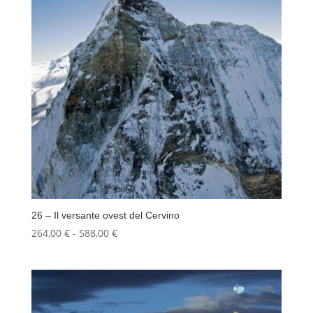
588,00 €
26 – Il versante ovest del Cervino
Fascia
264,00
€
-
588,00
€
di
prezzo:
da
264,00 €
a