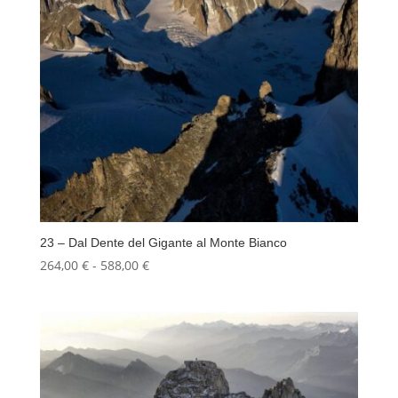
23 – Dal Dente del Gigante al Monte Bianco
Fascia
264,00
€
-
588,00
€
di
prezzo:
da
264,00 €
a
588,00 €