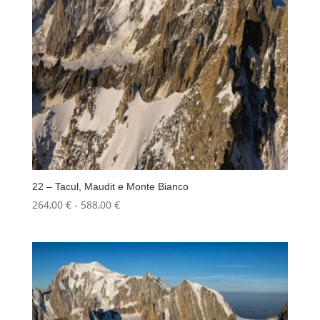
22 – Tacul, Maudit e Monte Bianco
Fascia
264,00
€
-
588,00
€
di
prezzo:
da
264,00 €
a
588,00 €