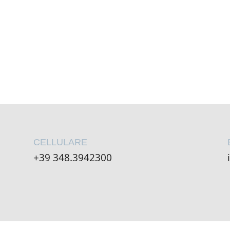
CELLULARE
+39 348.3942300