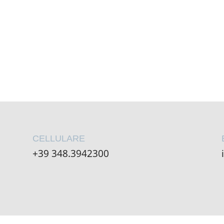
CELLULARE
+39 348.3942300