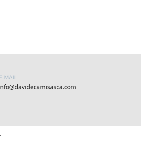
E-MAIL
info@davidecamisasca.com
L