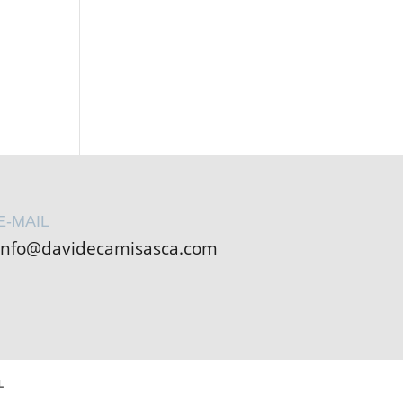
E-MAIL
info@davidecamisasca.com
L